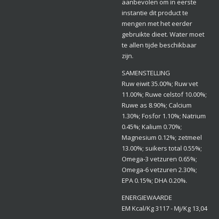
aanbevolen om in eerste
instantie dit product te
mengen met het eerder
gebruikte dieet. Water moet
te allen tijde beschikbaar
zijn.
SAMENSTELLING
Ruw eiwit 35.00%; Ruw vet
11.00%; Ruwe celstof 10.00%;
Ruwe as 8.90%; Calcium
1.30%; Fosfor 1.10%; Natrium
0.45%; Kalium 0.70%;
Magnesium 0.12%; zetmeel
13.00%; suikers total 0.55%;
Omega-3 vetzuren 0.65%;
Omega-6 vetzuren 2.30%;
EPA 0.15%; DHA 0.20%.
ENERGIEWAARDE
EM Kcal/Kg 3117 - Mj/Kg 13,04