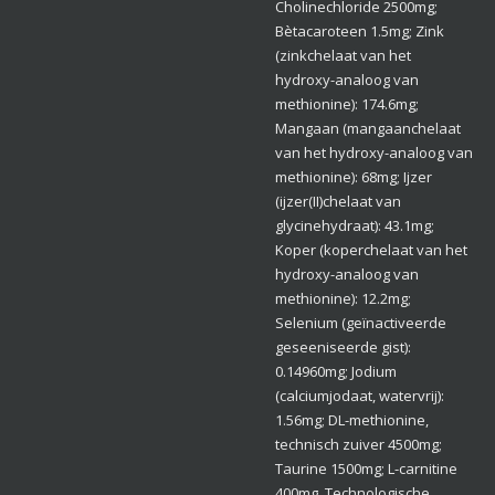
Cholinechloride 2500mg;
Bètacaroteen 1.5mg; Zink
(zinkchelaat van het
hydroxy-analoog van
methionine): 174.6mg;
Mangaan (mangaanchelaat
van het hydroxy-analoog van
methionine): 68mg; Ijzer
(ijzer(II)chelaat van
glycinehydraat): 43.1mg;
Koper (koperchelaat van het
hydroxy-analoog van
methionine): 12.2mg;
Selenium (geïnactiveerde
geseeniseerde gist):
0.14960mg; Jodium
(calciumjodaat, watervrij):
1.56mg; DL-methionine,
technisch zuiver 4500mg;
Taurine 1500mg; L-carnitine
400mg. Technologische