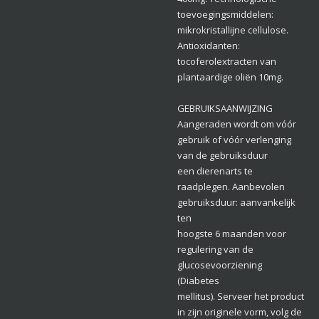
toevoegingsmiddelen:
mikrokristallijne cellulose.
Antioxidanten:
tocoferolextracten van
plantaardige oliën 10mg.
GEBRUIKSAANWIJZING
Aangeraden wordt om vóór
gebruik of vóór verlenging
van de gebruiksduur
een dierenarts te
raadplegen. Aanbevolen
gebruiksduur: aanvankelijk
ten
hoogste 6 maanden voor
regulering van de
glucosevoorziening
(Diabetes
mellitus). Serveer het product
in zijn originele vorm, volg de