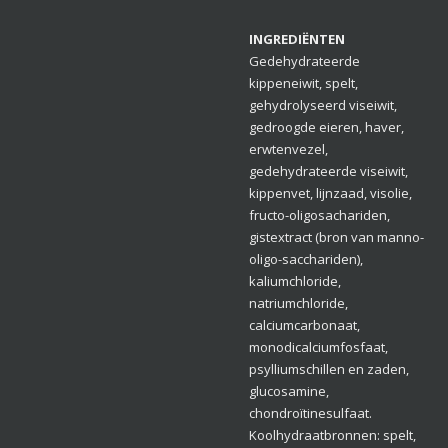
INGREDIËNTEN
Gedehydrateerde
kippeneiwit, spelt,
gehydrolyseerd viseiwit,
gedroogde eieren, haver,
erwtenvezel,
gedehydrateerde viseiwit,
kippenvet, lijnzaad, visolie,
fructo-oligosachariden,
gistextract (bron van manno-
oligo-sacchariden),
kaliumchloride,
natriumchloride,
calciumcarbonaat,
monodicalciumfosfaat,
psylliumschillen en zaden,
glucosamine,
chondroïtinesulfaat.
Koolhydraatbronnen: spelt,