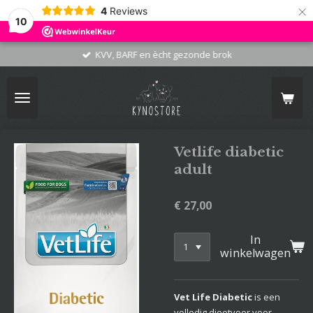
×
4
Reviews
10
KVV, BARF en ècht gezonde brok
Vetlife diabetic
adult
€ 27,00
In
winkelwagen
Vet Life Diabetic
is een
volledig dieetvoer voor