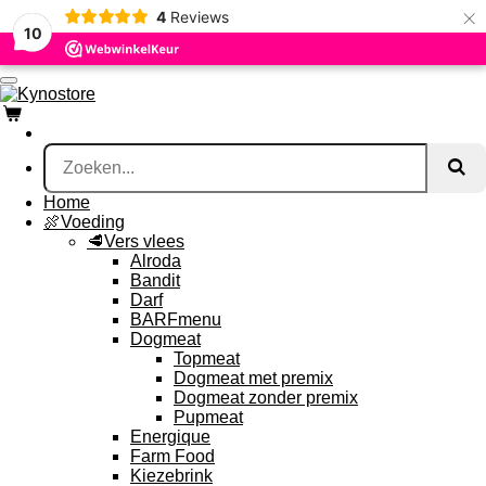
×
4
Reviews
Ga
10
direct
naar
de
hoofdinhoud
Home
🍖Voeding
🥩Vers vlees
Alroda
Bandit
Darf
BARFmenu
Dogmeat
Topmeat
Dogmeat met premix
Dogmeat zonder premix
Pupmeat
Energique
Farm Food
Kiezebrink