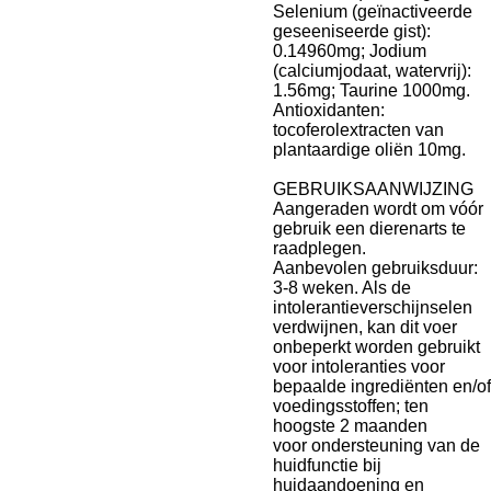
Selenium (geïnactiveerde
geseeniseerde gist):
0.14960mg; Jodium
(calciumjodaat, watervrij):
1.56mg; Taurine 1000mg.
Antioxidanten:
tocoferolextracten van
plantaardige oliën 10mg.
GEBRUIKSAANWIJZING
Aangeraden wordt om vóór
gebruik een dierenarts te
raadplegen.
Aanbevolen gebruiksduur:
3-8 weken. Als de
intolerantieverschijnselen
verdwijnen, kan dit voer
onbeperkt worden gebruikt
voor intoleranties voor
bepaalde ingrediënten en/of
voedingsstoffen; ten
hoogste 2 maanden
voor ondersteuning van de
huidfunctie bij
huidaandoening en