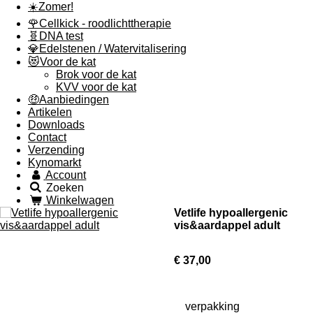
☀️Zomer!
🌹Cellkick - roodlichttherapie
🧬DNA test
💎Edelstenen / Watervitalisering
😻Voor de kat
Brok voor de kat
KVV voor de kat
🤑Aanbiedingen
Artikelen
Downloads
Contact
Verzending
Kynomarkt
Account
Zoeken
Winkelwagen
Vetlife hypoallergenic
vis&aardappel adult
€ 37,00
verpakking