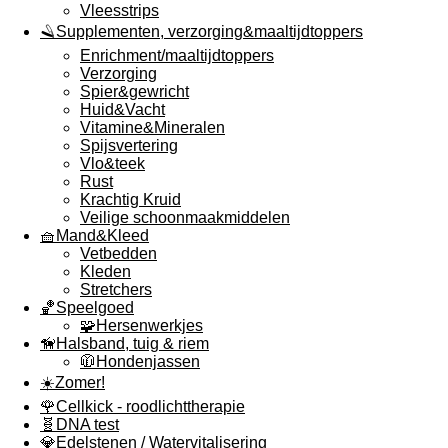
Vleesstrips
🪒Supplementen, verzorging&maaltijdtoppers
Enrichment/maaltijdtoppers
Verzorging
Spier&gewricht
Huid&Vacht
Vitamine&Mineralen
Spijsvertering
Vlo&teek
Rust
Krachtig Kruid
Veilige schoonmaakmiddelen
🧺Mand&Kleed
Vetbedden
Kleden
Stretchers
🏀Speelgoed
🧩Hersenwerkjes
🦮Halsband, tuig & riem
🧥Hondenjassen
☀️Zomer!
🌹Cellkick - roodlichttherapie
🧬DNA test
💎Edelstenen / Watervitalisering