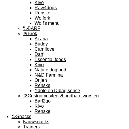
Kivo
Raw4dogs
Renske
Wolfork
Wolf's menu
🐑BARF
🧆Brok
Acana
Buddy
Carnilove
Darf
Essential foods
Kivo
Nature dogfood
N&D Farmina
Orijen
Renske
Ydolo en Dibaq sense
🫘Gestoomd vlees/houdbare worsten
Barf2go
Kivo
Renske
🍪Snacks
Kauwsnacks
Trainers