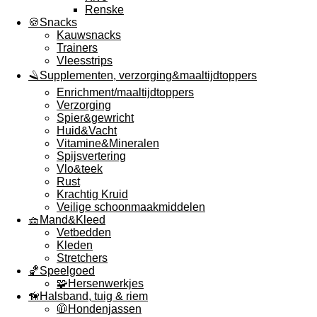
Renske
🍪Snacks
Kauwsnacks
Trainers
Vleesstrips
🪒Supplementen, verzorging&maaltijdtoppers
Enrichment/maaltijdtoppers
Verzorging
Spier&gewricht
Huid&Vacht
Vitamine&Mineralen
Spijsvertering
Vlo&teek
Rust
Krachtig Kruid
Veilige schoonmaakmiddelen
🧺Mand&Kleed
Vetbedden
Kleden
Stretchers
🏀Speelgoed
🧩Hersenwerkjes
🦮Halsband, tuig & riem
🧥Hondenjassen