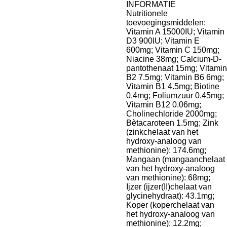
INFORMATIE
Nutritionele
toevoegingsmiddelen:
Vitamin A 15000IU; Vitamin
D3 900IU; Vitamin E
600mg; Vitamin C 150mg;
Niacine 38mg; Calcium-D-
pantothenaat 15mg; Vitamin
B2 7.5mg; Vitamin B6 6mg;
Vitamin B1 4.5mg; Biotine
0.4mg; Foliumzuur 0.45mg;
Vitamin B12 0.06mg;
Cholinechloride 2000mg;
Bètacaroteen 1.5mg; Zink
(zinkchelaat van het
hydroxy-analoog van
methionine): 174.6mg;
Mangaan (mangaanchelaat
van het hydroxy-analoog
van methionine): 68mg;
Ijzer (ijzer(II)chelaat van
glycinehydraat): 43.1mg;
Koper (koperchelaat van
het hydroxy-analoog van
methionine): 12.2mg;