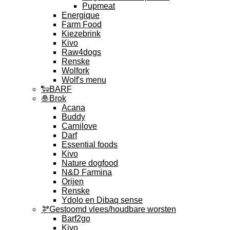
Pupmeat
Energique
Farm Food
Kiezebrink
Kivo
Raw4dogs
Renske
Wolfork
Wolf's menu
🐑BARF
🧆Brok
Acana
Buddy
Carnilove
Darf
Essential foods
Kivo
Nature dogfood
N&D Farmina
Orijen
Renske
Ydolo en Dibaq sense
🫘Gestoomd vlees/houdbare worsten
Barf2go
Kivo