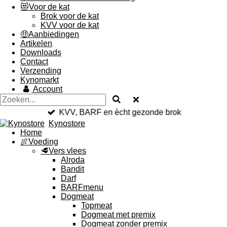
😻Voor de kat
Brok voor de kat
KVV voor de kat
🤑Aanbiedingen
Artikelen
Downloads
Contact
Verzending
Kynomarkt
Account
KVV, BARF en ècht gezonde brok
Kynostore
Home
🍖Voeding
🥩Vers vlees
Alroda
Bandit
Darf
BARFmenu
Dogmeat
Topmeat
Dogmeat met premix
Dogmeat zonder premix