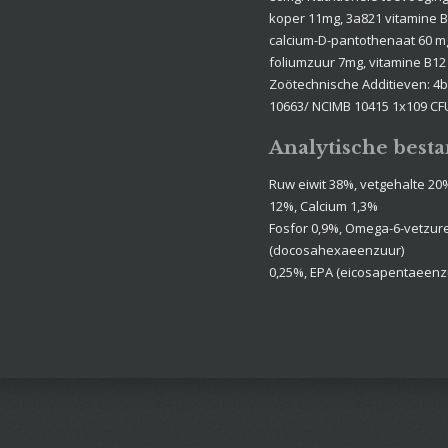
koper 11mg, 3a821 vitamine B
calcium-D-pantothenaat 60 mg
foliumzuur 7mg, vitamine B12 
Zoötechnische Additieven: 4
10663/ NCIMB 10415 1x109 CF
Analytische best
Ruw eiwit 38%, vetgehalte 20
12%, Calcium 1,3%
Fosfor 0,9%, Omega-6-vetzur
(docosahexaeenzuur)
0,25%, EPA (eicosapentaeenzu