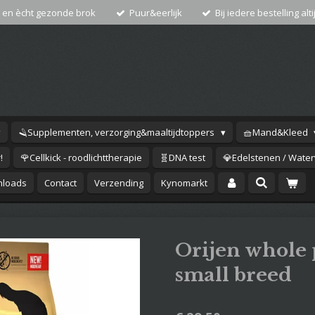
 en ècht gezonde brok
Puur&eerlijk
Bij iedere bestelling alti
🪒Supplementen, verzorging&maaltijdtoppers
🧺Mand&Kleed
!
🌹Cellkick - roodlichttherapie
🧬DNA test
💎Edelstenen / Waterv
loads
Contact
Verzending
Kynomarkt
Orijen whole
small breed