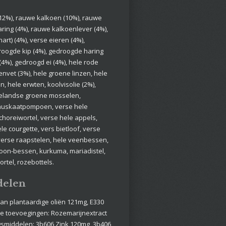
(12%), rauwe kalkoen (10%), rauwe
ring (4%), rauwe kalkoenlever (4%),
rt) (4%), verse eieren (4%),
oogde kip (4%), gedroogde haring
4%), gedroogd ei (4%), hele rode
envet (3%), hele groene linzen, hele
, hele erwten, koolvisolie (2%),
elandse groene mosselen,
 muskaatpompoen, verse hele
horeiwortel, verse hele appels,
le courgette, vers bietloof, verse
verse raapstelen, hele veenbessen,
oon-bessen, kurkuma, mariadistel,
rtel, rozebottels.
delen
van plantaardige oliën 121mg, E330
e toevoegingen: Rozemarijnextract
gsmiddelen: 3b606 Zink 120mg, 3b406