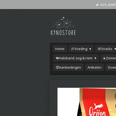
KVV, BARF
Ga
direct
naar
de
hoofdinhoud
Home
🍖Voeding
🍪Snacks
🦮Halsband, tuig & riem
☀️Zomer
🤑Aanbiedingen
Artikelen
Down