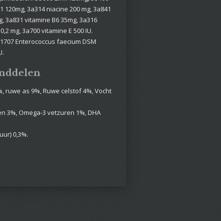
1 120mg, 3a314 niacine 200 mg, 3a841
, 3a831 vitamine B6 35mg, 3a316
0,2 mg, 3a700 vitamine E 500 IU.
b1707 Enterococcus faecium DSM
U.
anddelen
%, ruwe as 9%, Ruwe celstof 4%, Vocht
en 3%, Omega-3 vetzuren 1%, DHA
ur) 0,3%.