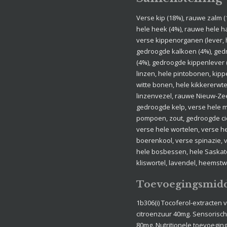
Verse kip (18%), rauwe zalm 
hele heek (4%), rauwe hele ha
verse kippenorganen (lever, ha
gedroogde kalkoen (4%), gedr
(4%), gedroogde kippenlever (
linzen, hele pintobonen, kipp
witte bonen, hele kikkererwten
linzenvezel, rauwe Nieuw-Ze
gedroogde kelp, verse hele
pompoen, zout, gedroogde cic
verse hele wortelen, verse he
boerenkool, verse spinazie, 
hele bosbessen, hele Saskat
kliswortel, lavendel, heemstwo
Toevoegingsmid
1b306(i) Tocoferol-extracten 
citroenzuur 40mg. Sensorisch
80mg. Nutritionele toevoegin