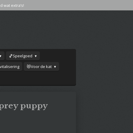
jd wat extra’s!
🏀Speelgoed
italisering
😻Voor de kat
 prey puppy