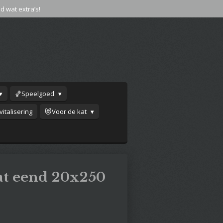
jd wat extra’s!
🏀Speelgoed
italisering
😻Voor de kat
t eend 20x250