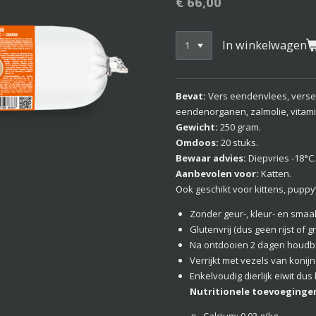
€ 66,00
In winkelwagen
Bevat:
Vers eendenvlees, verse
eendenorganen, zalmolie, vitam
Gewicht:
250 gram.
Omdoos:
20 stuks.
Bewaar advies:
Diepvries -18°C
Aanbevolen voor:
Katten.
Ook geschikt voor kittens, puppy
Zonder geur-, kleur- en smaa
Glutenvrij (dus geen rijst of g
Na ontdooien 2 dagen houdba
Verrijkt met vezels van konijn
Enkelvoudig dierlijk eiwit dus
Nutritionele toevoegingen
Calcium: 0,03 g/kg