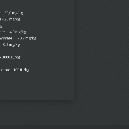
e - 20,0 mg/kg
e - 20 mg/kg
kg
ate - 4,0 mg/kg
nhydrate - 0,7 mg/kg
 - 0,1 mg/kg
- 3000 IU/kg
cetate - 100 IU/kg