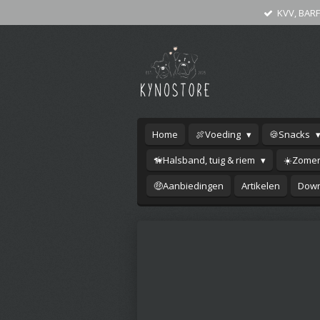
KVV, BARF
Ga
direct
naar
de
hoofdinhoud
Home
🍖Voeding
🍪Snacks
🦮Halsband, tuig & riem
☀️Zomer
🤑Aanbiedingen
Artikelen
Down