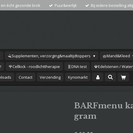
 en ècht gezonde brok
Puur&eerlijk
Bij iedere bestelling alti
🪒Supplementen, verzorging&maaltijdtoppers
🧺Mand&Kleed
!
🌹Cellkick - roodlichttherapie
🧬DNA test
💎Edelstenen / Waterv
loads
Contact
Verzending
Kynomarkt
BARFmenu ka
gram