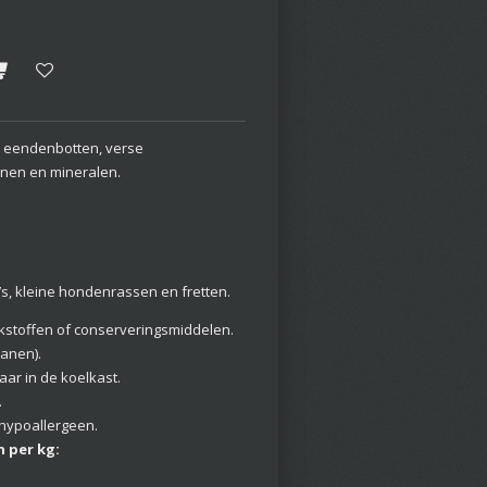
 eendenbotten, verse
inen en mineralen.
.
’s, kleine hondenrassen en fretten.
kstoffen of conserveringsmiddelen.
ranen).
ar in de koelkast.
.
 hypoallergeen.
 per kg: