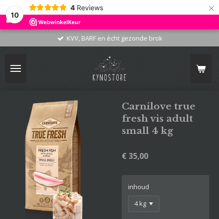
×
4
Reviews
10
KVV, BARF en ècht gezonde brok
Carnilove true
fresh vis adult
small 4 kg
€ 35,00
inhoud