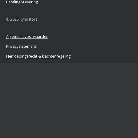
Betaling&Levering
© 2025 Kynostore
Algemene voorwaarden
Privacystatement
Herroepingsrecht & klachtenregeling
Retourformulier
Powered by
JouwWeb