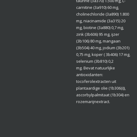
taurine (3a370) 1.500 mg, L-
carnitine (3a910) 60 mg,
cholinechloride (3a890) 1.800
mg, niacinamide (3a315) 20
mg, biotine (3a880) 0,7 mg,
zink (3b606) 95 mg, ijzer
(3b106) 80 mg, mangaan
(3b504) 40 mg, jodium (3b201)
0,75 mg, koper ( 3b406) 17 mg,
selenium (3b810) 0,2
mg. Bevat natuurlijke
antioxidanten:
tocoferolextracten uit
plantaardige olie (1b306(i)),
ascorbylpalmitaat (1b304) en
rozemarijnextract.