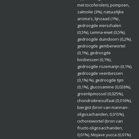
met tocoferolen), pompoen,
zalmolie (3%), natuurlijke
aroma's, lijnzaad (1%) ,
gedroogde eierschalen
(0,5%), Lemna-eiwit (0,5%),
gedroogde duindoorn (0,2%),
gedroogde gemberwortel
(0,1%), gedroogde
bosbessen (0,1%),
gedroogde rozemarijn (0,1%),
gedroogde veenbessen
(0,1%) %), gedroogde tijm
(0,1%), glucosamine (0,026%),
groenlipmossel (0,025%),
chondroïtinesulfaat (0,016%),
biergist (bron van mannan-
oligosachariden, 0,015%),
cichoreiwortel (bron van
fructo-oligosacchariden,
0,01%), Mojave yucca (0,01%).