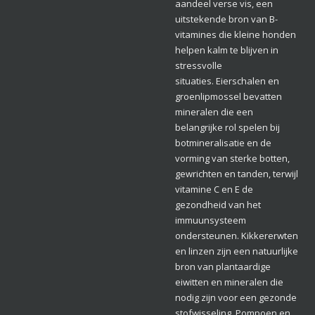
aandeel verse vis, een
uitstekende bron van B-
vitamines die kleine honden
helpen kalm te blijven in
stressvolle
situaties. Eierschalen en
groenlipmossel bevatten
mineralen die een
belangrijke rol spelen bij
botmineralisatie en de
vorming van sterke botten,
gewrichten en tanden, terwijl
vitamine C en E de
gezondheid van het
immuunsysteem
ondersteunen. Kikkererwten
en linzen zijn een natuurlijke
bron van plantaardige
eiwitten en mineralen die
nodig zijn voor een gezonde
stofwisseling. Pompoen en