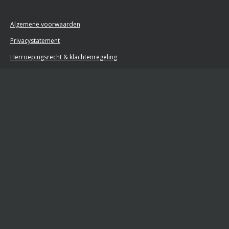
Algemene voorwaarden
Privacystatement
Herroepingsrecht & klachtenregeling
Retourformulier
Powered by
JouwWeb