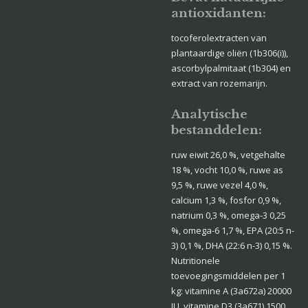
antioxidanten:
tocoferolextracten van
plantaardige oliën (1b306(i)),
ascorbylpalmitaat (1b304) en
extract van rozemarijn.
Analytische
bestanddelen:
ruw eiwit 26,0 %, vetgehalte
18 %, vocht 10,0 %, ruwe as
9,5 %, ruwe vezel 4,0 %,
calcium 1,3 %, fosfor 0,9 %,
natrium 0,3 %, omega-3 0,25
%, omega-6 1,7 %, EPA (20:5 n-
3) 0,1 %, DHA (22:6 n-3) 0,15 %.
Nutritionele
toevoegingsmiddelen per 1
kg: vitamine A (3a672a) 20000
IU, vitamine D3 (3a671) 1500