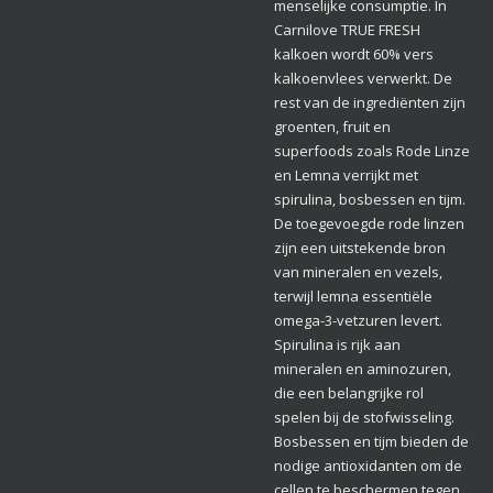
menselijke consumptie. In
Carnilove TRUE FRESH
kalkoen wordt 60% vers
kalkoenvlees verwerkt. De
rest van de ingrediënten zijn
groenten, fruit en
superfoods zoals Rode Linze
en Lemna verrijkt met
spirulina, bosbessen en tijm.
De toegevoegde rode linzen
zijn een uitstekende bron
van mineralen en vezels,
terwijl lemna essentiële
omega-3-vetzuren levert.
Spirulina is rijk aan
mineralen en aminozuren,
die een belangrijke rol
spelen bij de stofwisseling.
Bosbessen en tijm bieden de
nodige antioxidanten om de
cellen te beschermen tegen