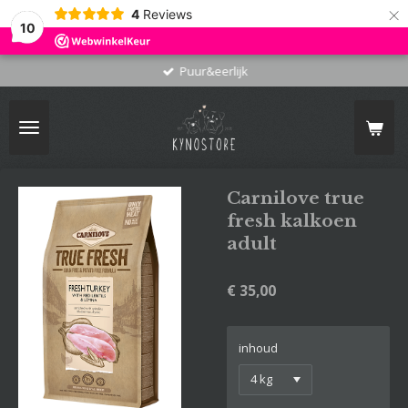
×
4
Reviews
10
Puur&eerlijk
Carnilove true
fresh kalkoen
adult
€ 35,00
inhoud