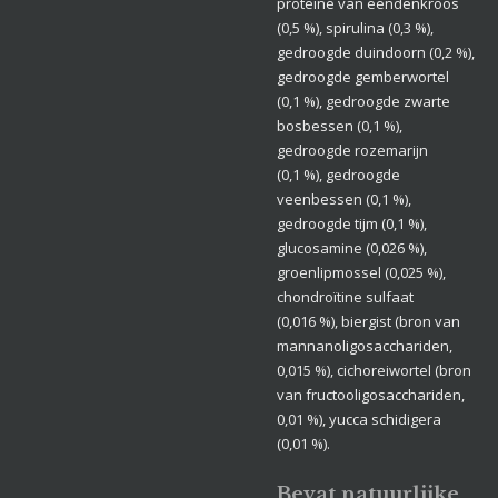
proteïne van eendenkroos
(0,5 %), spirulina (0,3 %),
gedroogde duindoorn (0,2 %),
gedroogde gemberwortel
(0,1 %), gedroogde zwarte
bosbessen (0,1 %),
gedroogde rozemarijn
(0,1 %), gedroogde
veenbessen (0,1 %),
gedroogde tijm (0,1 %),
glucosamine (0,026 %),
groenlipmossel (0,025 %),
chondroïtine sulfaat
(0,016 %), biergist (bron van
mannanoligosacchariden,
0,015 %), cichoreiwortel (bron
van fructooligosacchariden,
0,01 %), yucca schidigera
(0,01 %).
Bevat natuurlijke