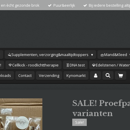
 en ècht gezonde brok
Puur&eerlijk
Bij iedere bestelling alti
🪒Supplementen, verzorging&maaltijdtoppers
🧺Mand&Kleed
!
🌹Cellkick - roodlichttherapie
🧬DNA test
💎Edelstenen / Waterv
loads
Contact
Verzending
Kynomarkt
SALE! Proefpa
varianten
Sale!