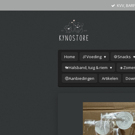
KVV, BARF
Ga
direct
naar
de
hoofdinhoud
Home
🍖Voeding
🍪Snacks
🦮Halsband, tuig & riem
☀️Zomer
🤑Aanbiedingen
Artikelen
Down