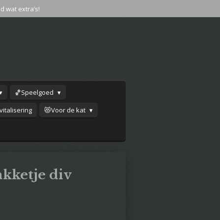
jd wat extra’s!
🏀Speelgoed
italisering
😻Voor de kat
kketje div