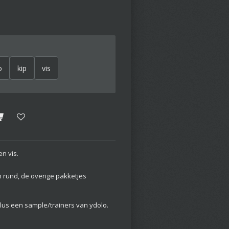
o
kip
vis
en vis.
en rund, de overige pakketjes
plus een sample/trainers van ydolo.