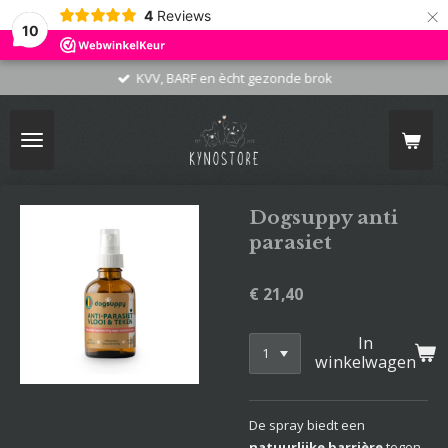
×
4
Reviews
10
KVV, BARF en ècht gezonde brok
Dogsuppy anti
parasiet
€ 21,40
In
winkelwagen
De spray biedt een
natuurlijke barrière
tegen