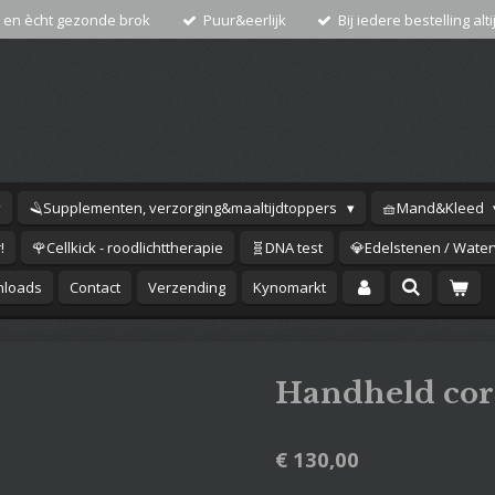
 en ècht gezonde brok
Puur&eerlijk
Bij iedere bestelling alti
🪒Supplementen, verzorging&maaltijdtoppers
🧺Mand&Kleed
!
🌹Cellkick - roodlichttherapie
🧬DNA test
💎Edelstenen / Waterv
loads
Contact
Verzending
Kynomarkt
Handheld cor
€ 130,00