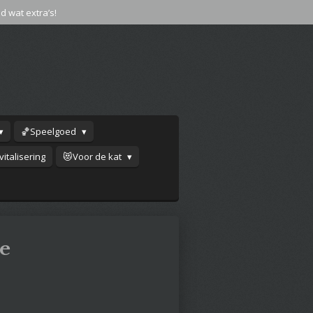
jd wat extra’s!
🏀Speelgoed
italisering
😻Voor de kat
e