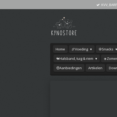
KVV, BARF
Ga
direct
naar
de
hoofdinhoud
Home
🍖Voeding
🍪Snacks
🦮Halsband, tuig & riem
☀️Zomer
🤑Aanbiedingen
Artikelen
Down