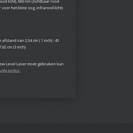
ood licht), 660 nm (zichtbaar rood
r voor het blote oog, infrarood licht)
afstand van 2,54 cm ( 1 inch) ; 45
62 cm (3 inch)
Low Level Laser moet gebruiken kun
uitlegvideo.