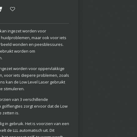
e kan ingezet worden voor
 huidproblemen, maar ook voor iets
orbeeld wonden en peesblessures.
gebruikt worden om
n.
 ingezet worden voor oppervlakkige
, voor iets diepere problemen, zoals
s kan de Low Level Laser gebruikt
e stimuleren.
oorzien van 3 verschillende
 golflengtes zorgt ervoor dat de Low
e zetten is.
lig in gebruik. Het is voorzien van een
elt de LLL automatisch uit. Dit
 het apparaat zelf, te warm wordt.