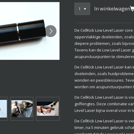
In winkelwagen
De CellKick Low Level Laser cor
oppervlakkige doeleinden, zoals
diepere problemen, zoals bijvo
Tevens kan de Low Level Laser 
acupunctuurpunten te stimulere
De CellKick Low Level Laser kan
doeleinden, zoals huidproblemen
wonden en peesblessures. Teven
worden om acupunctuurpunten t
De CellKick Low Level Laser is v
golflengtes. Deze combinatie van
Level Laser bijna overal voor in t
De CellKick Low Level Laser is vei
timer, na 5 minuten gebruik schak
voorkomt dat de Low Level Laser,