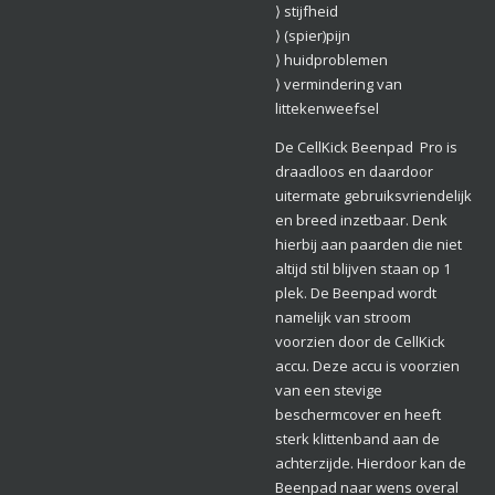
⟩ stijfheid
⟩ (spier)pijn
⟩ huidproblemen
⟩ vermindering van
littekenweefsel
De CellKick Beenpad Pro is
draadloos en daardoor
uitermate gebruiksvriendelijk
en breed inzetbaar. Denk
hierbij aan paarden die niet
altijd stil blijven staan op 1
plek. De Beenpad wordt
namelijk van stroom
voorzien door de CellKick
accu. Deze accu is voorzien
van een stevige
beschermcover en heeft
sterk klittenband aan de
achterzijde. Hierdoor kan de
Beenpad naar wens overal