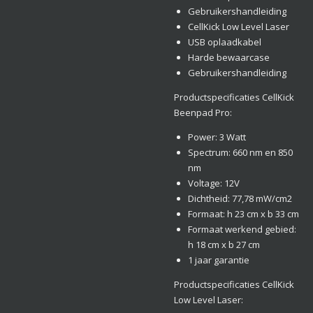
Gebruikershandleiding
CellKick Low Level Laser
USB oplaadkabel
Harde bewaarcase
Gebruikershandleiding
Productspecificaties CellKick
Beenpad Pro:
Power: 3 Watt
Spectrum: 660 nm en 850
nm
Voltage: 12V
Dichtheid: 77,78 mW/cm2
Formaat: h 23 cm x b 33 cm
Formaat werkend gebied:
h 18 cm x b 27 cm
1 jaar garantie
Productspecificaties CellKick
Low Level Laser: