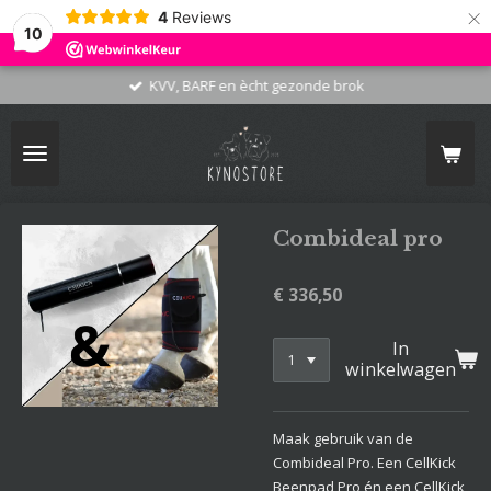
×
4
Reviews
10
KVV, BARF en ècht gezonde brok
Combideal pro
€ 336,50
In
winkelwagen
Maak gebruik van de
Combideal Pro. Een CellKick
Beenpad Pro én een CellKick