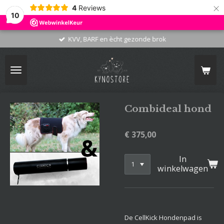
×
4
Reviews
10
KVV, BARF en ècht gezonde brok
Combideal hond
€ 375,00
In
winkelwagen
De CellKick Hondenpad is