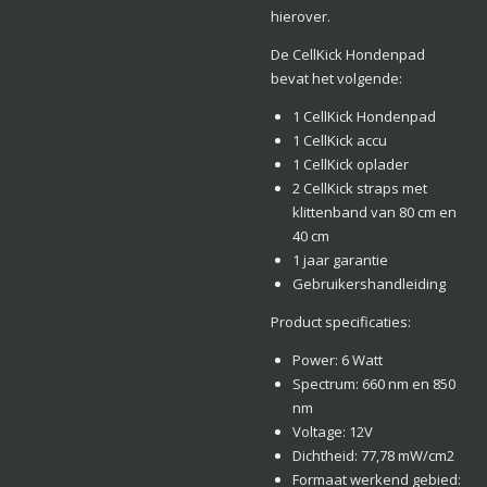
hierover.
De CellKick Hondenpad
bevat het volgende:
1 CellKick Hondenpad
1 CellKick accu
1 CellKick oplader
2 CellKick straps met
klittenband van 80 cm en
40 cm
1 jaar garantie
Gebruikershandleiding
Product specificaties:
Power: 6 Watt
Spectrum: 660 nm en 850
nm
Voltage: 12V
Dichtheid: 77,78 mW/cm2
Formaat werkend gebied: