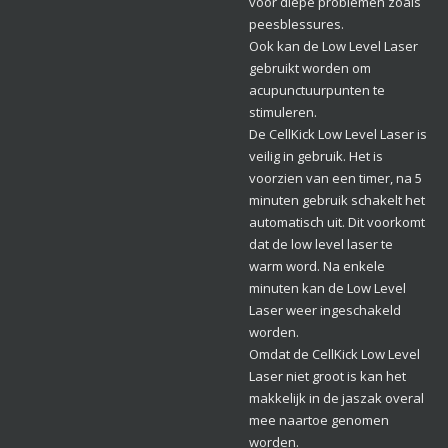
voor diepe problemen zoals
peesblessures.
Ook kan de Low Level Laser
gebruikt worden om
acupunctuurpunten te
stimuleren.
De CellKick Low Level Laser is
veilig in gebruik. Het is
voorzien van een timer, na 5
minuten gebruik schakelt het
automatisch uit. Dit voorkomt
dat de low level laser te
warm word. Na enkele
minuten kan de Low Level
Laser weer ingeschakeld
worden.
Omdat de CellKick Low Level
Laser niet groot is kan het
makkelijk in de jaszak overal
mee naartoe genomen
worden.