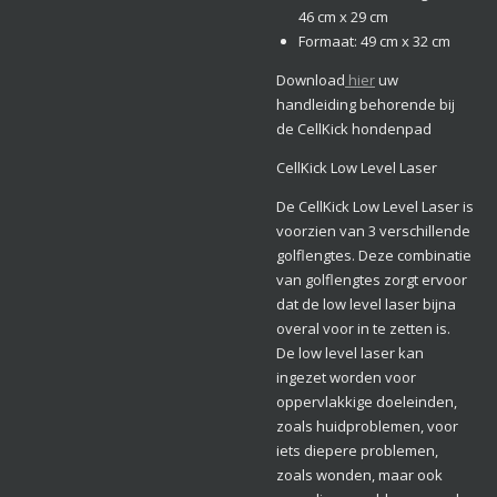
46 cm x 29 cm
Formaat: 49 cm x 32 cm
Download
hier
uw
handleiding behorende bij
de CellKick hondenpad
CellKick Low Level Laser
De CellKick Low Level Laser is
voorzien van 3 verschillende
golflengtes. Deze combinatie
van golflengtes zorgt ervoor
dat de low level laser bijna
overal voor in te zetten is.
De low level laser kan
ingezet worden voor
oppervlakkige doeleinden,
zoals huidproblemen, voor
iets diepere problemen,
zoals wonden, maar ook