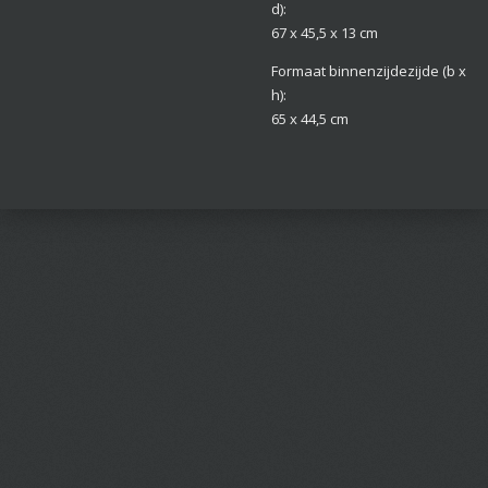
d):
67 x 45,5 x 13 cm
Formaat binnenzijdezijde (b x
h):
65 x 44,5 cm