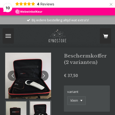
×
4
Reviews
10
Bij iedere bestelling altijd wat extra’s!
Beschermkoffer
(2 varianten)
€ 37,50
variant