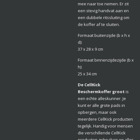
mee naar toe nemen. Er zit
een stevig handvat aan en
een dubbele ritssluiting om
de koffer af te sluiten.
Formaat buitenzijde (b x h x
d):
37 x 28 x 9 cm
Formaat binnenzijdezijde (b x
h):
25 x 34 cm
De CellKick
Beschermkoffer groot
is
een echte alleskunner. Je
kunt er alle grote pads in
opbergen, maar ook
meerdere CellKick producten
tegelijk. Handig voor mensen
die verschillende CellKick
producten gebruiken en alles