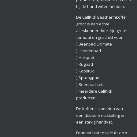
bij de hand willen hebben.
De CellKick Beschermkoffer
groot is een echte
alleskunner door zijn grote
formaat en geschikt voor:
⟩ Beenpad Ultimate
⟩ Hondenpad
⟩ Halspad
⟩ Rugpad
⟩ Kopstuk
⟩ Sprongpad
⟩ Beenpad sets
⟩ meerdere CellKick
producten
De koffer is voorzien van
een dubbele ritssluiting en
een stevig handvat.
Formaat buitenzijde (b x h x