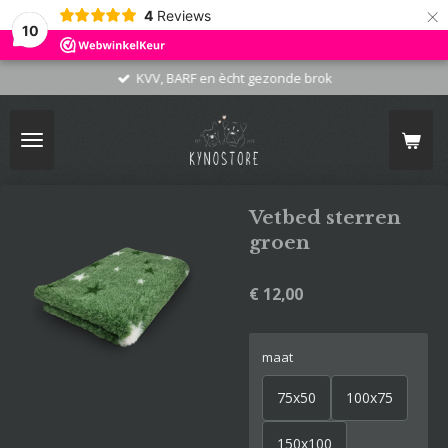
×
4
Reviews
10
KVV, BARF en ècht gezonde brok
Vetbed sterren
groen
€ 12,00
maat
75x50
100x75
150x100