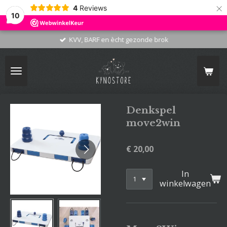
×
4
Reviews
10
KVV, BARF en ècht gezonde brok
Denkspel
move2win
€ 20,00
In
winkelwagen