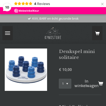
×
4
Reviews
10
KVV, BARF en ècht gezonde brok
Denkspel mini
solitaire
€ 10,00
In
winkelwagen