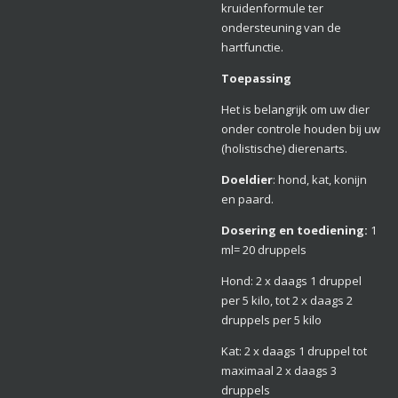
kruidenformule ter
ondersteuning van de
hartfunctie.
Toepassing
Het is belangrijk om uw dier
onder controle houden bij uw
(holistische) dierenarts.
Doeldier
: hond, kat, konijn
en paard.
Dosering en toediening:
1
ml= 20 druppels
Hond: 2 x daags 1 druppel
per 5 kilo, tot 2 x daags 2
druppels per 5 kilo
Kat: 2 x daags 1 druppel tot
maximaal 2 x daags 3
druppels