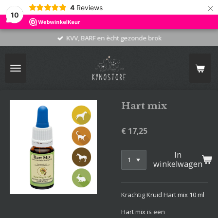
×
4
Reviews
10
KVV, BARF en ècht gezonde brok
Hart mix
€ 17,25
In
winkelwagen
Krachtig Kruid Hart mix 10 ml
Hart mix is een