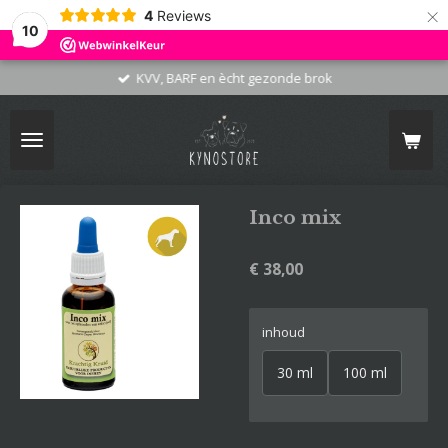
×
4
Reviews
10
KVV, BARF en ècht gezonde brok
Inco mix
€ 38,00
inhoud
30 ml
100 ml