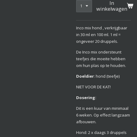
In
winkelwagen
Inco mix hond , verkrijgbaar
in 30 ml en 100 ml. 1 ml =
ongeveer 20 druppels.
De Inco mix ondersteunt
teefjes die moeite hebben
om hun plas op te houden.
Doeldier
: hond (teefje)
NIET VOOR DE KAT!
Dosering:
Dit is een kuur van minimaal
6 weken. Op effect langzaam
afbouwen.
Hond: 2 x daags 3 druppels