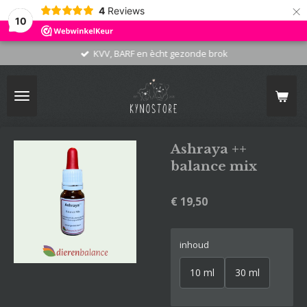
×
4
Reviews
10
KVV, BARF en ècht gezonde brok
Ashraya ++
balance mix
€ 19,50
inhoud
10 ml
30 ml