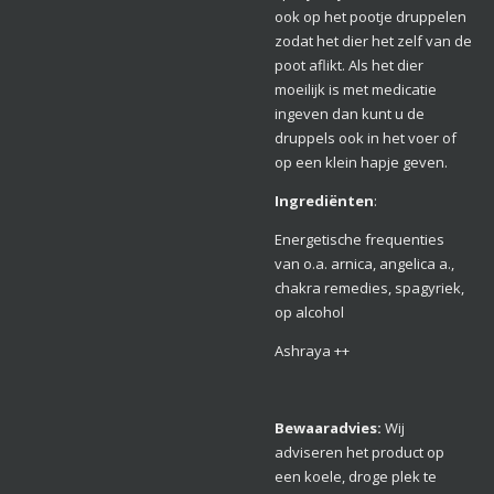
ook op het pootje druppelen
zodat het dier het zelf van de
poot aflikt. Als het dier
moeilijk is met medicatie
ingeven dan kunt u de
druppels ook in het voer of
op een klein hapje geven.
Ingrediënten
:
Energetische frequenties
van o.a. arnica, angelica a.,
chakra remedies, spagyriek,
op alcohol
Ashraya ++
Bewaarad
vies:
Wij
adviseren het product op
een koele, droge plek te