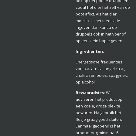
ook op het pootje druppelen
zodat het dier het zelf van de
poot aflikt. Als het dier
moeilijk is met medicatie
ingeven dan kunt u de
druppels ook in het voer of
op een klein hapje geven.
Ingrediënten:
Energetische frequenties
van o.a. arnica, angelica a.,
chakra remedies, spagyriek,
op alcohol.
Bewaarad
vies:
Wij
adviseren het product op
een koele, droge plek te
bewaren. Na gebruik het
flesje graag goed sluiten.
Eenmaal geopend is het
product nog minimaal 6