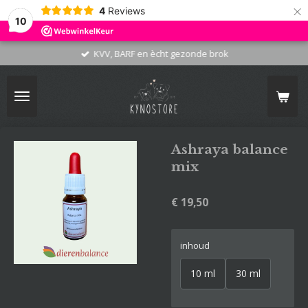
×
4
Reviews
10
KVV, BARF en ècht gezonde brok
Ashraya balance
mix
€ 19,50
inhoud
10 ml
30 ml