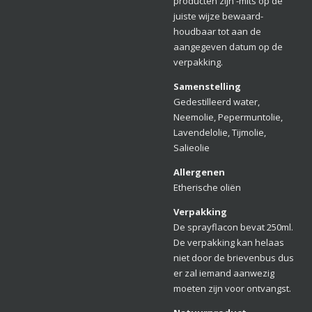
producten zijn -mits op de
juiste wijze bewaard-
houdbaar tot aan de
aangegeven datum op de
verpakking.
Samenstelling
Gedestilleerd water,
Neemolie, Pepermuntolie,
Lavendelolie, Tijmolie,
Salieolie
Allergenen
Etherische oliën
Verpakking
De sprayflacon bevat 250ml.
De verpakking kan helaas
niet door de brievenbus dus
er zal iemand aanwezig
moeten zijn voor ontvangst.