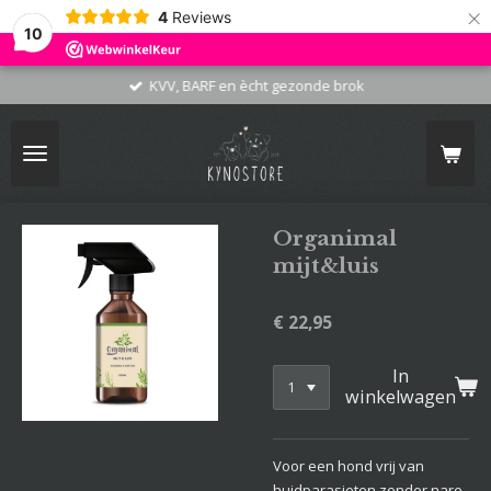
×
4
Reviews
10
KVV, BARF en ècht gezonde brok
Organimal
mijt&luis
€ 22,95
In
winkelwagen
Voor een hond vrij van
huidparasieten zonder nare