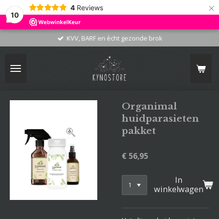
×
4
Reviews
10
KVV, BARF en ècht gezonde brok
Organimal
huidparasieten
pakket
€ 56,95
In
winkelwagen