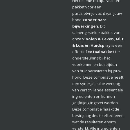
Het ultieme huidparasieten
pakket voor een
parasietvrije vacht van jouw
hond
zonder nare
bijwerkingen.
Dit
samengestelde pakket van
onze
Vlooien & Teken, Mijt
& Luis en Huidspray
is een
effectief
totaalpakket
ter
ondersteuning bij het
voorkomen en bestrijden
van huidparasieten bij jouw
hond. Deze combinatie heeft
een synergetische werking
van verschillende essentiële
ingrediënten en kunnen
gelijktijdig ingezet worden.
Deze combinatie maakt de
bestrijding des te effectiever,
wat de resultaten enorm
versterkt. Alle ingrediënten