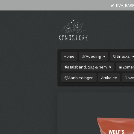
KVV, BARF
Ga
direct
naar
de
hoofdinhoud
Home
🍖Voeding
🍪Snacks
🦮Halsband, tuig & riem
☀️Zomer
🤑Aanbiedingen
Artikelen
Down