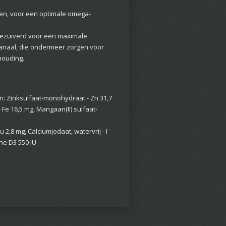
n, voor een optimale omega-
zuiverd voor een maximale
skanaal, die ondermeer zorgen voor
houding.
n: Zinksulfaat-monohydraat - Zn 31,7
 Fe 16,5 mg, Mangaan(II) sulfaat-
 2,8 mg, Calciumjodaat, watervrij - I
ine D3 550 IU