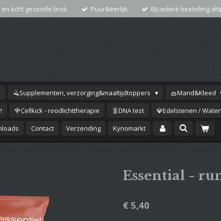
 en ècht gezonde brok
Puur&eerlijk
Bij iedere bestelling alti
🪒Supplementen, verzorging&maaltijdtoppers
🧺Mand&Kleed
!
🌹Cellkick - roodlichttherapie
🧬DNA test
💎Edelstenen / Waterv
loads
Contact
Verzending
Kynomarkt
Essential - ru
€ 5,40