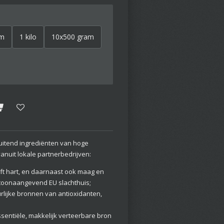
am
1 kilo
10x500 gram
uitend ingrediënten van hoge
vanuit lokale partnerbedrijven:
 hart, en daarnaast ook maag en
, toonaangevend EU slachthuis;
ijke bronnen van antioxidanten,
tiële, makkelijk verteerbare bron