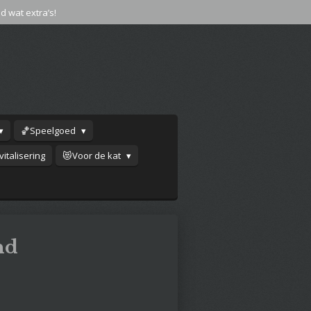
jd wat extra’s!
🏀Speelgoed
italisering
😻Voor de kat
nd