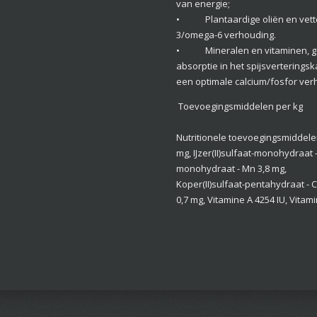
van energie;
• Plantaardige oliën en vette
3/omega-6 verhouding.
• Mineralen en vitaminen, ge
absorptie in het spijsvertering
een optimale calcium/fosfor ver
Toevoegingsmiddelen per kg
Nutritionele toevoegingsmiddele
mg, IJzer(II)sulfaat-monohydraat -
monohydraat - Mn 3,8 mg,
Koper(II)sulfaat-pentahydraat - Cu
0,7 mg, Vitamine A 4254 IU, Vitam