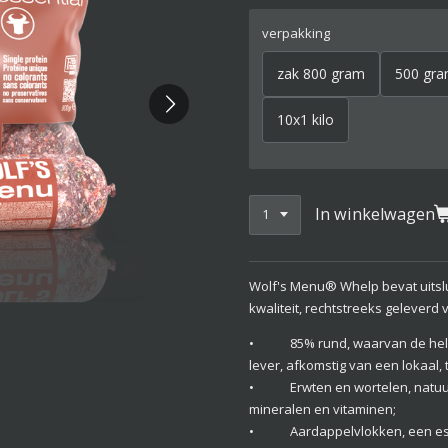
verpakking
zak 800 gram
500 gr
10x1 kilo
In winkelwagen
Wolf's Menu® Whelp bevat uitsl
kwaliteit, rechtstreeks geleverd 
• 85% rund, waarvan de helft
lever, afkomstig van een lokaal
• Erwten en wortelen, natuurl
mineralen en vitaminen;
• Aardappelvlokken, een essen