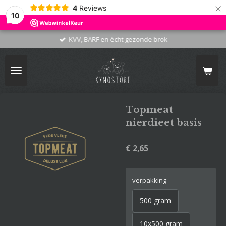
×
4
Reviews
10
KVV, BARF en ècht gezonde brok
Topmeat
nierdieet basis
€ 2,65
verpakking
500 gram
10x500 gram