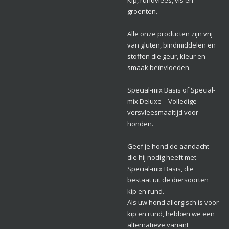
Kip, rundvlees, vis en
groenten.
Alle onze producten zijn vrij
van gluten, bindmiddelen en
stoffen die geur, kleur en
smaak beïnvloeden.
Special-mix Basis of Special-
mix Deluxe – Volledige
versvleesmaaltijd voor
honden.
Geef je hond de aandacht
die hij nodig heeft met
Special-mix Basis, die
bestaat uit de diersoorten
kip en rund.
Als uw hond allergisch is voor
kip en rund, hebben we een
alternatieve variant