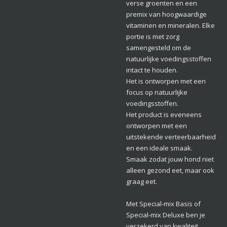
verse groenten en een
premix van hoogwaardige
vitaminen en mineralen. Elke
portie is met zorg
samengesteld om de
natuurlijke voedingsstoffen
intact te houden.
Het is ontworpen met een
focus op natuurlijke
voedingsstoffen.
Het product is eveneens
ontworpen met een
uitstekende verteerbaarheid
en een ideale smaak.
Smaak zodat jouw hond niet
alleen gezond eet, maar ook
graag eet.
Met Special-mix Basis of
Special-mix Deluxe ben je
verzekerd van kwaliteit,