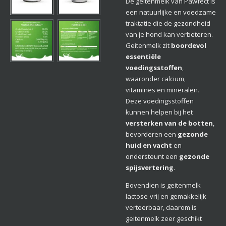
De geitenmelk van Pawfect is
een natuurlijke en voedzame
traktatie die de gezondheid
van je hond kan verbeteren.
Geitenmelk zit
boordevol
essentiële
voedingsstoffen
,
waaronder calcium,
vitamines en mineralen
.
Deze voedingsstoffen
kunnen helpen bij het
versterken van de botten
,
bevorderen een
gezonde
huid en vacht
en
ondersteunt een
gezonde
spijsvertering
.
Bovendien is geitenmelk
lactose-vrij en gemakkelijk
verteerbaar, daarom is
geitenmelk zeer geschikt