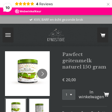
×
4
Reviews
10
KVV, BARF en ècht gezonde brok
Pawfect
geitenmelk
naturel 150 gram
€ 20,00
In
winkelwagen