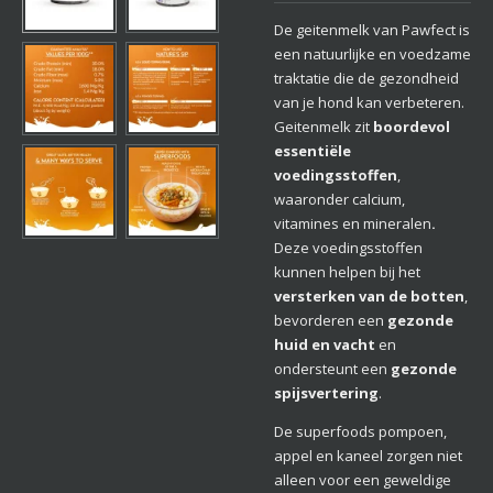
De geitenmelk van Pawfect is
een natuurlijke en voedzame
traktatie die de gezondheid
van je hond kan verbeteren.
Geitenmelk zit
boordevol
essentiële
voedingsstoffen
,
waaronder calcium,
vitamines en mineralen
.
Deze voedingsstoffen
kunnen helpen bij het
versterken van de botten
,
bevorderen een
gezonde
huid en vacht
en
ondersteunt een
gezonde
spijsvertering
.
De superfoods pompoen,
appel en kaneel zorgen niet
alleen voor een geweldige