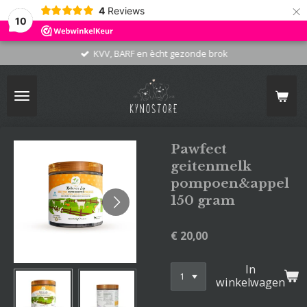
×
4
Reviews
10
KVV, BARF en ècht gezonde brok
Pawfect
geitenmelk
pompoen&appel
150 gram
€ 20,00
In
winkelwagen