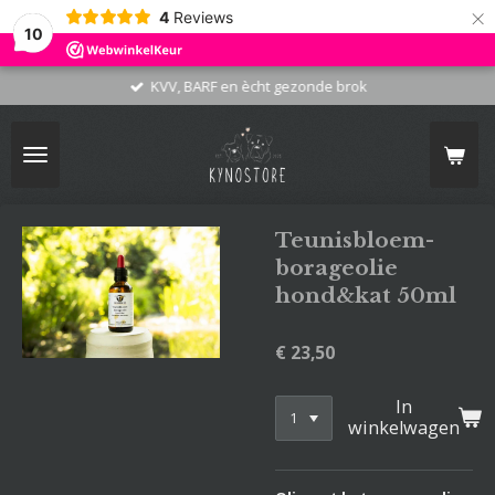
×
4
Reviews
10
KVV, BARF en ècht gezonde brok
Teunisbloem-
borageolie
hond&kat 50ml
€ 23,50
In
winkelwagen