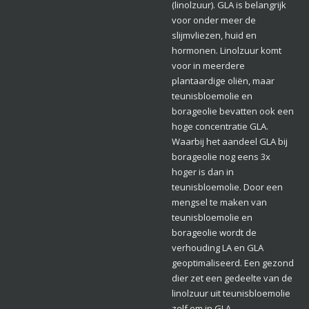
(linolzuur). GLA is belangrijk
voor onder meer de
slijmvliezen, huid en
hormonen. Linolzuur komt
voor in meerdere
plantaardige oliën, maar
teunisbloemolie en
borageolie bevatten ook een
hoge concentratie GLA.
Waarbij het aandeel GLA bij
borageolie nog eens 3x
hoger is dan in
teunisbloemolie. Door een
mengsel te maken van
teunisbloemolie en
borageolie wordt de
verhouding LA en GLA
geoptimaliseerd. Een gezond
dier zet een gedeelte van de
linolzuur uit teunisbloemolie
zelf om in GLA.