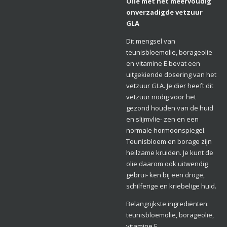
Olie met het meervoudig
onverzadigde vetzuur
GLA
Dit mengsel van
teunisbloemolie, borageolie
en vitamine E bevat een
uitgekiende dosering van het
vetzuur GLA. Je dier heeft dit
vetzuur nodig voor het
gezond houden van de huid
en slijmvlie- zen en een
normale hormoonspiegel.
Teunisbloem en borage zijn
heilzame kruiden. Je kunt de
olie daarom ook uitwendig
gebrui- ken bij een droge,
schilferige en kriebelige huid.
Belangrijkste ingrediënten:
teunisbloemolie, borageolie,
vitamine E.