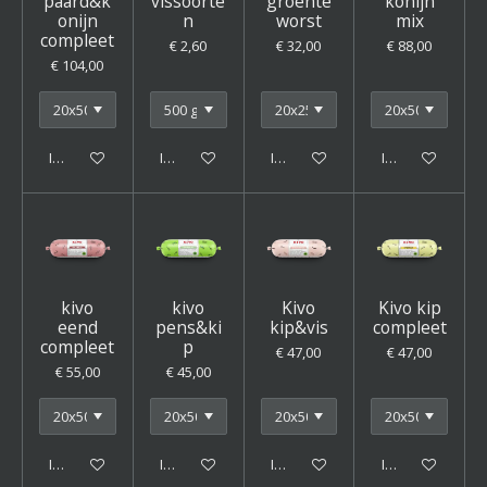
paard&k
vissoorte
groente
konijn
onijn
n
worst
mix
compleet
€ 2,60
€ 32,00
€ 88,00
€ 104,00
In winkelwagen
In winkelwagen
In winkelwagen
In winkelwagen
kivo
kivo
Kivo
Kivo kip
eend
pens&ki
kip&vis
compleet
compleet
p
€ 47,00
€ 47,00
€ 55,00
€ 45,00
In winkelwagen
In winkelwagen
In winkelwagen
In winkelwagen