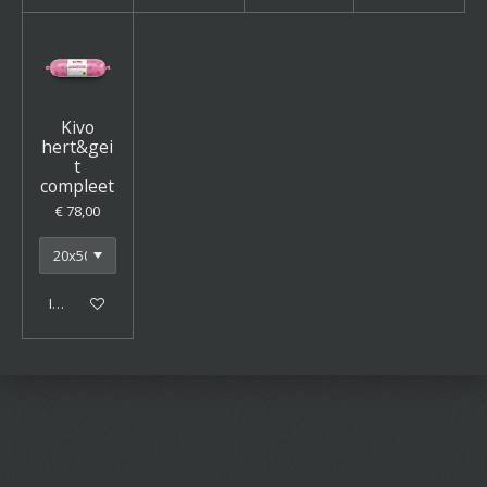
Kivo
hert&gei
t
compleet
€ 78,00
In winkelwagen