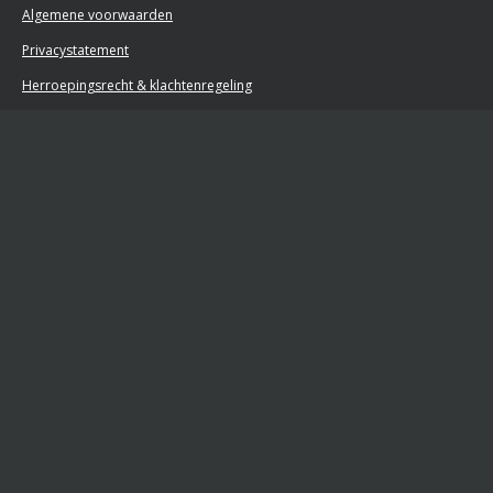
Algemene voorwaarden
Privacystatement
Herroepingsrecht & klachtenregeling
Retourformulier
Powered by
JouwWeb