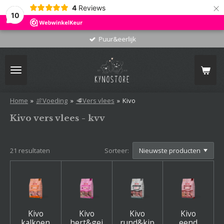
×
4
Reviews
10
Puur&eerlijk
Home
»
🍖Voeding
»
🥩Vers vlees
»
Kivo
Kivo vers vlees - kvv
21 resultaten
Sorteer:
Kivo
Kivo
Kivo
Kivo
kalkoen
hert&gei
rund&kip
eend