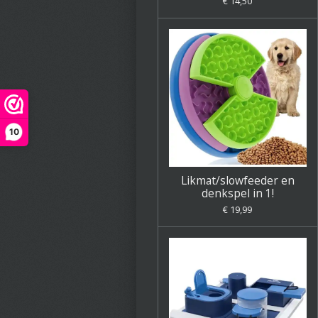
€ 14,50
10
Likmat/slowfeeder en
denkspel in 1!
€ 19,99