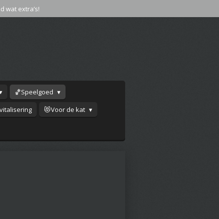
jd wat extra’s!
🏀Speelgoed
italisering
😻Voor de kat