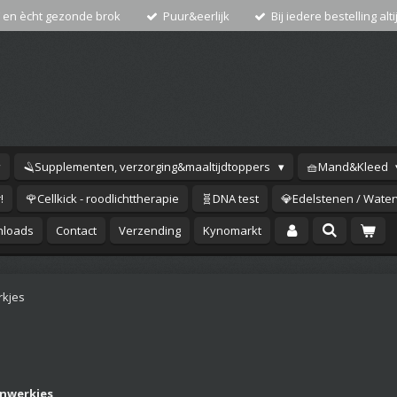
 en ècht gezonde brok
Puur&eerlijk
Bij iedere bestelling alti
🪒Supplementen, verzorging&maaltijdtoppers
🧺Mand&Kleed
!
🌹Cellkick - roodlichttherapie
🧬DNA test
💎Edelstenen / Waterv
loads
Contact
Verzending
Kynomarkt
kjes
nwerkjes