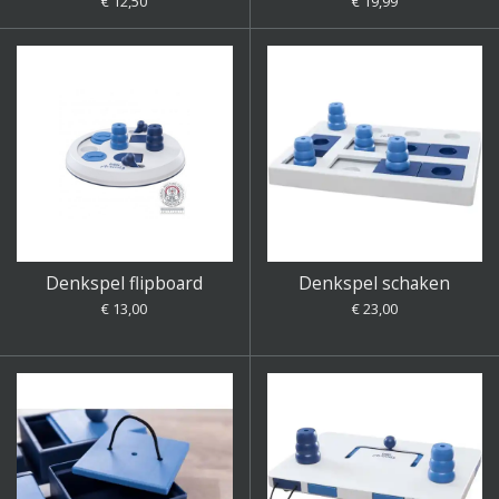
€ 12,50
€ 19,99
Denkspel flipboard
Denkspel schaken
€ 13,00
€ 23,00