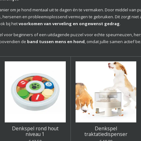
nier om je hond mentaal uit te dagen én te vermaken. Door middel van p
us, hersenen en probleemoplossend vermogen te gebruiken. Dit zorgt niet 
ook bij het
voorkomen van verveling en ongewenst gedrag
.
pel voor beginners of een uitdagende puzzel voor echte speurneuzen, her
t bovendien de
band tussen mens en hond
, omdat jullie samen actief bez
Denkspel rond hout
Denkspel
niveau 1
traktatiedispenser