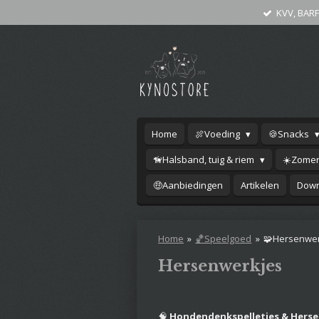
KVV, BARF
Ga
direct
naar
de
hoofdinhoud
Home
🍖Voeding
🍪Snacks
🦮Halsband, tuig & riem
☀️Zomer
🤑Aanbiedingen
Artikelen
Down
Home
»
🏀Speelgoed
»
🧩Hersenwer
Hersenwerkjes
🧠
Hondendenkspelletjes & Herse