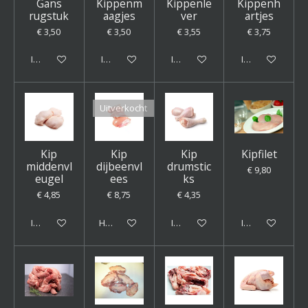
Gans
Kippenm
Kippenle
Kippenh
rugstuk
aagjes
ver
artjes
€ 3,50
€ 3,50
€ 3,55
€ 3,75
In winkelwagen
In winkelwagen
In winkelwagen
In winkelwagen
Uitverkocht
Kip
Kip
Kip
Kipfilet
middenvl
dijbeenvl
drumstic
€ 9,80
eugel
ees
ks
€ 4,85
€ 8,75
€ 4,35
In winkelwagen
Houd mij op de hoogte
In winkelwagen
In winkelwagen