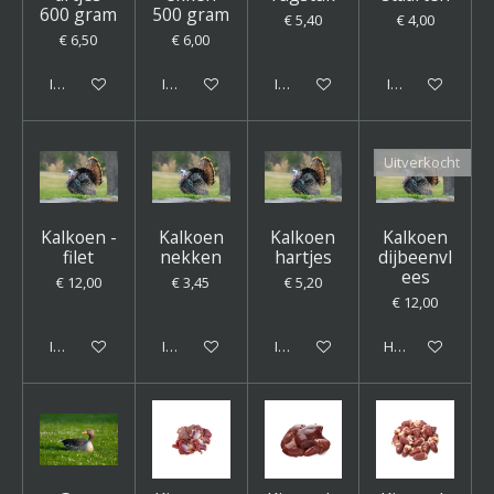
600 gram
500 gram
€ 5,40
€ 4,00
€ 6,50
€ 6,00
In winkelwagen
In winkelwagen
In winkelwagen
In winkelwagen
Uitverkocht
Kalkoen -
Kalkoen
Kalkoen
Kalkoen
filet
nekken
hartjes
dijbeenvl
ees
€ 12,00
€ 3,45
€ 5,20
€ 12,00
In winkelwagen
In winkelwagen
In winkelwagen
Houd mij op de 