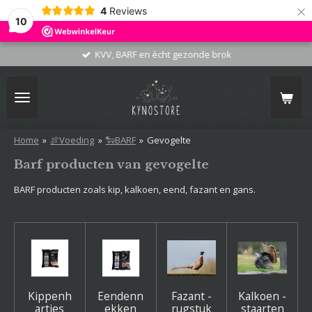
×
4
Reviews
10
KVV, BARF en ècht gezonde brok
Home
»
🍖Voeding
»
🐑BARF
»
Gevogelte
Barf producten van gevogelte
BARF producten zoals kip, kalkoen, eend, fazant en gans.
Kippenh
Eendenn
Fazant -
Kalkoen -
artjes
ekken
rugstuk
staarten