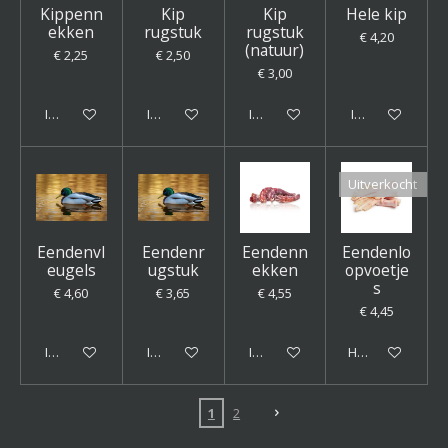
Kippenn
Kip
Kip
Hele kip
ekken
rugstuk
rugstuk
€ 4,20
(natuur)
€ 2,25
€ 2,50
€ 3,00
In winkelwagen
In winkelwagen
In winkelwagen
In winkelwagen
Uitverkocht
Eendenvl
Eendenr
Eendenn
Eendenlo
eugels
ugstuk
ekken
opvoetje
s
€ 4,60
€ 3,65
€ 4,55
€ 4,45
In winkelwagen
In winkelwagen
In winkelwagen
Houd mij op de 
1
2