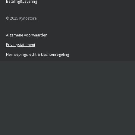
Betaling&Levering
© 2025 Kynostore
Algemene voorwaarden
Privacystatement
Herroepingsrecht & klachtenregeling
Retourformulier
Powered by
JouwWeb